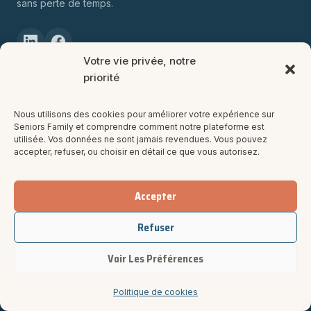
sans perte de temps.
Votre vie privée, notre
priorité
Nos services
Simulateur gratuit
Nous utilisons des cookies pour améliorer votre expérience sur
Seniors Family et comprendre comment notre plateforme est
Accompagnement complet
utilisée. Vos données ne sont jamais revendues. Vous pouvez
accepter, refuser, ou choisir en détail ce que vous autorisez.
Nos tarifs
Nous contacter
Accepter
Refuser
Ressources
Voir Les Préférences
Blog
Guide EHPAD
Politique de cookies
Aides financières