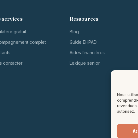
 services
Ressources
lateur gratuit
Blog
ompagnement complet
Guide EHPAD
tarifs
Aides financières
s contacter
Lexique senior
Nous utilis
comprendre
revendues. 
autorisez.
Ac