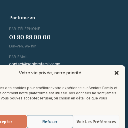
Parlons-en
PAR TÉLÉPHONE
01 80 88 00 00
Lun-Ven, 9h-19h
PAR EMAIL
contact@seniorsfamily.com
Votre vie privée, notre priorité
NEWSLETTER MENSUELLE
ons des cookies pour améliorer votre expérience sur Seniors Family et
→
 comment notre plateforme est utilisée. Vos données ne sont jamais
Vous pouvez accepter, refuser, ou choisir en détail ce que vous
Conseils & actualités EHPAD, 1x/mois. Désinscription
en 1 clic.
cepter
Refuser
Voir Les Préférences