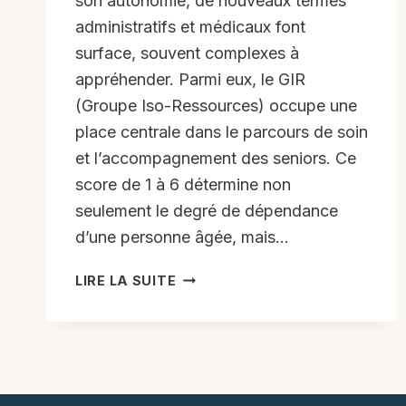
son autonomie, de nouveaux termes
administratifs et médicaux font
surface, souvent complexes à
appréhender. Parmi eux, le GIR
(Groupe Iso-Ressources) occupe une
place centrale dans le parcours de soin
et l’accompagnement des seniors. Ce
score de 1 à 6 détermine non
seulement le degré de dépendance
d’une personne âgée, mais…
GIR
LIRE LA SUITE
1
À
6
:
COMPRENDRE
LA