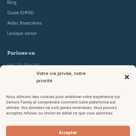
Blog
Guide EHPAD
Aides financières
Lexique senior
Parlons-en
PAR TÉLÉPHONE
01 80 88 00 00
Votre vie privée, notre
priorité
Lun-Ven, 9h-19h
PAR EMAIL
Nous utilisons des cookies pour améliorer votre expérience sur
contact@seniorsfamily.com
Seniors Family et comprendre comment notre plateforme est
utilisée. Vos données ne sont jamais revendues. Vous pouvez
accepter, refuser, ou choisir en détail ce que vous autorisez.
NEWSLETTER MENSUELLE
→
Accepter