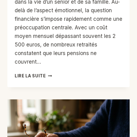
dans la vie d’un senior et de sa famille. Au-
delà de l’aspect émotionnel, la question
financière s’impose rapidement comme une
préoccupation centrale. Avec un coût
moyen mensuel dépassant souvent les 2
500 euros, de nombreux retraités
constatent que leurs pensions ne
couvrent…
COMMENT
LIRE LA SUITE
FINANCER
UN
EHPAD
QUAND
LA
RETRAITE
NE
SUFFIT
PAS