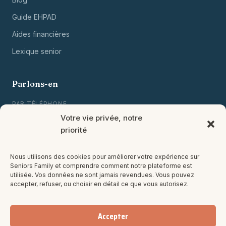
Guide EHPAD
Aides financières
Lexique senior
Parlons-en
PAR TÉLÉPHONE
01 80 88 00 00
Votre vie privée, notre
priorité
Lun-Ven, 9h-19h
PAR EMAIL
Nous utilisons des cookies pour améliorer votre expérience sur
contact@seniorsfamily.com
Seniors Family et comprendre comment notre plateforme est
utilisée. Vos données ne sont jamais revendues. Vous pouvez
accepter, refuser, ou choisir en détail ce que vous autorisez.
NEWSLETTER MENSUELLE
→
Accepter