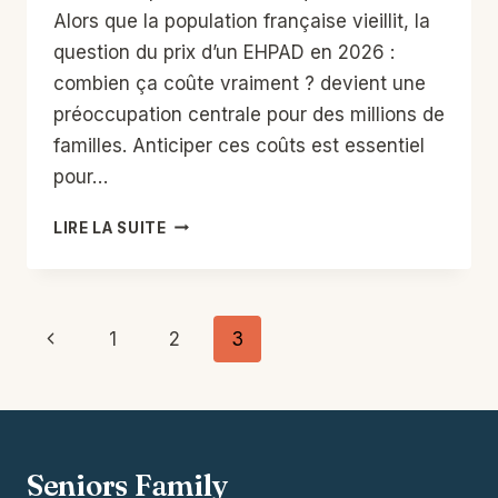
Alors que la population française vieillit, la
question du prix d’un EHPAD en 2026 :
combien ça coûte vraiment ? devient une
préoccupation centrale pour des millions de
familles. Anticiper ces coûts est essentiel
pour…
PRIX
LIRE LA SUITE
D’UN
EHPAD
EN
2026
Navigation
Page
1
2
3
:
de
COMBIEN
précédente
ÇA
page
COÛTE
VRAIMENT
?
Seniors Family